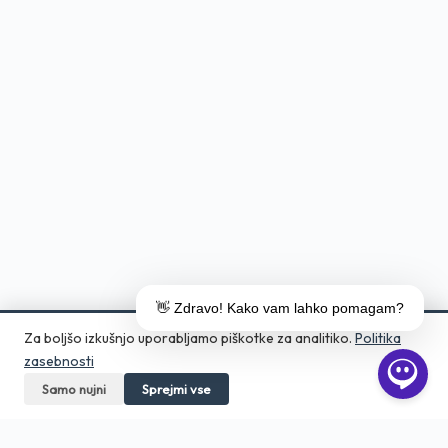
👋 Zdravo! Kako vam lahko pomagam?
Za boljšo izkušnjo uporabljamo piškotke za analitiko.
Politika
zasebnosti
Samo nujni
Pokličite
Sprejmi vse
Pošljite povpraševanje