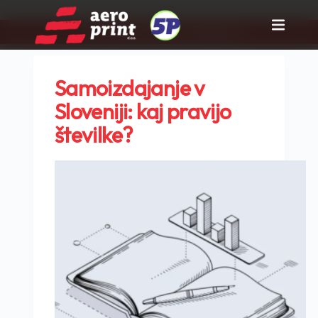
Pravi partner za tisk in rast posla!
Skip
to
content
Samoizdajanje v
Sloveniji: kaj pravijo
številke?