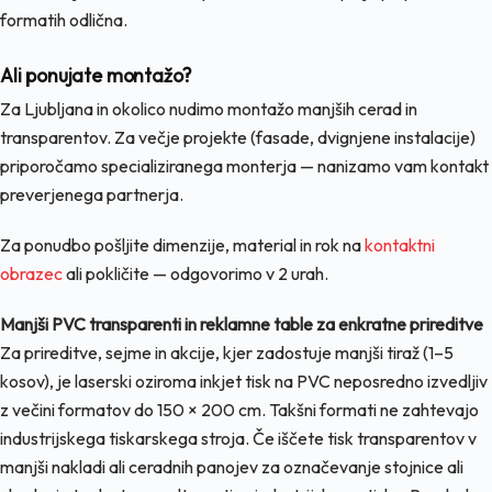
formatih odlična.
Ali ponujate montažo?
Za Ljubljana in okolico nudimo montažo manjših cerad in
transparentov. Za večje projekte (fasade, dvignjene instalacije)
priporočamo specializiranega monterja — nanizamo vam kontakt
preverjenega partnerja.
Za ponudbo pošljite dimenzije, material in rok na
kontaktni
obrazec
ali pokličite — odgovorimo v 2 urah.
Manjši PVC transparenti in reklamne table za enkratne prireditve
Za prireditve, sejme in akcije, kjer zadostuje manjši tiraž (1–5
kosov), je laserski oziroma inkjet tisk na PVC neposredno izvedljiv
z večini formatov do 150 × 200 cm. Takšni formati ne zahtevajo
industrijskega tiskarskega stroja. Če iščete tisk transparentov v
manjši nakladi ali ceradnih panojev za označevanje stojnice ali