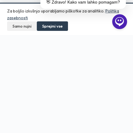
👋 Zdravo! Kako vam lahko pomagam?
Za boljšo izkušnjo uporabljamo piškotke za analitiko.
Politika
zasebnosti
Samo nujni
Pokličite
Sprejmi vse
Pošljite povpraševanje
Aero Print
Tiskarna in grafično studio v srcu
Ljubljane. Digitalni tisk, DTF, embalaža,
veliki format — od 1 kosa.
01 23 555 66
info@5p.si
Bratovševa ploščad 34, Ljubljana