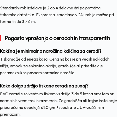
Standardni rok izdelave je 2 do 4 delovne dni po potrditvi
tiskarske datoteke. Ekspresna izradelava v 24 urah je možna pri
formatih do 3 × 6 m.
Pogosta vprašanja o ceradah in transparentih
Kakšna je minimalna naročilna količina za ceradi?
Tiskamo že od enega kosa. Cena na kos je pri večjih nakladah
nižja, ampak za enkratno akcijo, gradbišče ali prireditev je
posamezni kos povsem normalno naročilo.
Kako dolgo zdržijo tiskane ceradi na zunaj?
PVC ceradi s solventnim tiskom vzdržijo 3 do 5 let na prostem pri
normalnih vremenskih razmerah. Za gradbišča ali trajne instalacije
priporočamo debelejši 680 g/m² substrate z UV-zaščitnim
premazom.