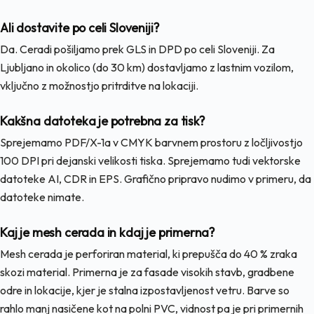
Ali dostavite po celi Sloveniji?
Da. Ceradi pošiljamo prek GLS in DPD po celi Sloveniji. Za
Ljubljano in okolico (do 30 km) dostavljamo z lastnim vozilom,
vključno z možnostjo pritrditve na lokaciji.
Kakšna datoteka je potrebna za tisk?
Sprejemamo PDF/X-1a v CMYK barvnem prostoru z ločljivostjo
100 DPI pri dejanski velikosti tiska. Sprejemamo tudi vektorske
datoteke AI, CDR in EPS. Grafično pripravo nudimo v primeru, da
datoteke nimate.
Kaj je mesh cerada in kdaj je primerna?
Mesh cerada je perforiran material, ki prepušča do 40 % zraka
skozi material. Primerna je za fasade visokih stavb, gradbene
odre in lokacije, kjer je stalna izpostavljenost vetru. Barve so
rahlo manj nasičene kot na polni PVC, vidnost pa je pri primernih