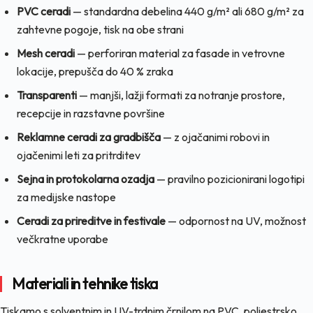
PVC ceradi
— standardna debelina 440 g/m² ali 680 g/m² za
zahtevne pogoje, tisk na obe strani
Mesh ceradi
— perforiran material za fasade in vetrovne
lokacije, prepušča do 40 % zraka
Transparenti
— manjši, lažji formati za notranje prostore,
recepcije in razstavne površine
Reklamne ceradi za gradbišča
— z ojačanimi robovi in
ojačenimi leti za pritrditev
Sejna in protokolarna ozadja
— pravilno pozicionirani logotipi
za medijske nastope
Ceradi za prireditve in festivale
— odpornost na UV, možnost
večkratne uporabe
Materiali in tehnike tiska
Tiskamo s solventnim in UV-trdnim črnilom na PVC, poliestrsko