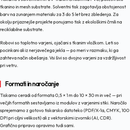
tkanino in mesh substrate. Solventni tisk zagotavlja obstojenost
barv na zunanjem materialu za 3 do 5 let brez zbledenja. Za
okolju prijaznejše projekte ponujamo tisk z ekološkimi črnili na
reciklabilne substrate.
Robovi so toplotno varjeni, ojačani s tkanim vložkom. Leti so
pocinkani ali iz nerjavečega jekla — po meri v razmaku, ki ga
zahteva način obešanja. Vsi šivi so dvojno varjeni za vzdržljivost
pri vetru.
Formati in naročanje
Tiskamo ceradi od formata 0,5 × 1 m do 10 × 30 m in več — pri
večjih formatih sestavljamo iz modulov z varjenimi stiki. Naročilo
sprejemamo z gotovo tiskarsko datoteko (PDF/X-1a, CMYK, 100
DPI pri ciljni velikosti) ali z vektorskimi izvorniki (AI, CDR).
Grafično pripravo opravimo tudi sami.