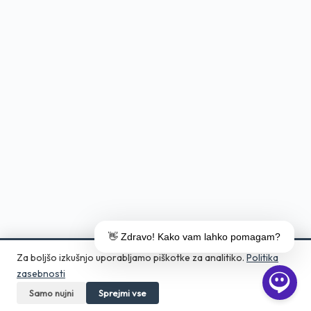
👋 Zdravo! Kako vam lahko pomagam?
Za boljšo izkušnjo uporabljamo piškotke za analitiko.
Politika
zasebnosti
Samo nujni
Pokličite
Sprejmi vse
Pošljite povpraševanje