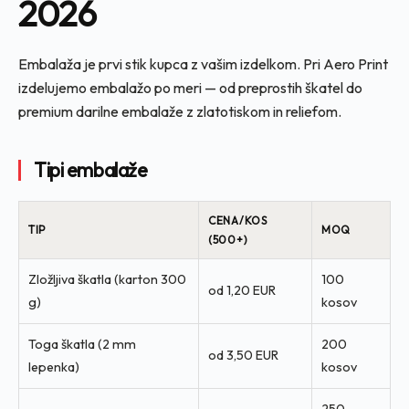
2026
Embalaža je prvi stik kupca z vašim izdelkom. Pri Aero Print
izdelujemo embalažo po meri — od preprostih škatel do
premium darilne embalaže z zlatotiskom in reliefom.
Tipi embalaže
CENA/KOS
TIP
MOQ
(500+)
Zložljiva škatla (karton 300
100
od 1,20 EUR
g)
kosov
Toga škatla (2 mm
200
od 3,50 EUR
lepenka)
kosov
250