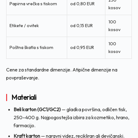
Papirna vrečka s tiskom
od 0,80 EUR
kosov
100
Etikete / ovitek
od 0,15 EUR
kosov
100
Poštna škatla s tiskom
od 0,95 EUR
kosov
Cene za standardne dimenzije. Atipične dimenzije na
povpraševanje.
Materiali
Beli karton (GC1/GC2)
— gladka površina, odličen tisk,
250–400 g. Najpogostejša izbira za kozmetiko, hrano,
farmacijo.
Kraft karton
— naravni videz, recikliran ali devičanski.