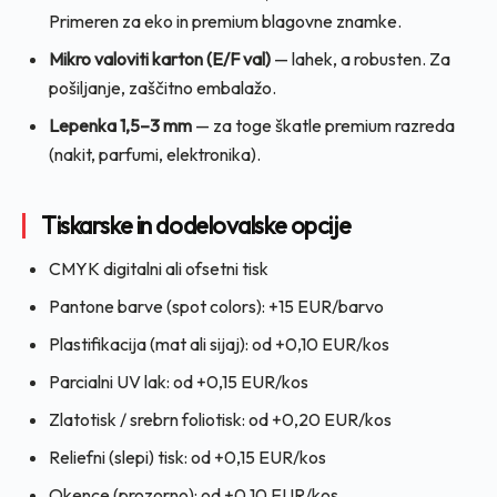
Primeren za eko in premium blagovne znamke.
Mikro valoviti karton (E/F val)
— lahek, a robusten. Za
pošiljanje, zaščitno embalažo.
Lepenka 1,5–3 mm
— za toge škatle premium razreda
(nakit, parfumi, elektronika).
Tiskarske in dodelovalske opcije
CMYK digitalni ali ofsetni tisk
Pantone barve (spot colors): +15 EUR/barvo
Plastifikacija (mat ali sijaj): od +0,10 EUR/kos
Parcialni UV lak: od +0,15 EUR/kos
Zlatotisk / srebrn foliotisk: od +0,20 EUR/kos
Reliefni (slepi) tisk: od +0,15 EUR/kos
Okence (prozorno): od +0,10 EUR/kos