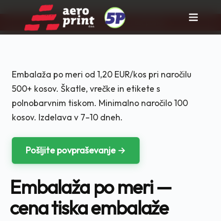
Pravi partner za tisk in rast posla!
Skip
to
content
Embalaža po meri od 1,20 EUR/kos pri naročilu
500+ kosov. Škatle, vrečke in etikete s
polnobarvnim tiskom. Minimalno naročilo 100
kosov. Izdelava v 7–10 dneh.
Pošljite povpraševanje →
Embalaža po meri —
cena tiska embalaže