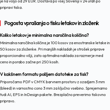
je na voljo od 29 EUR. Dostava po vsej Sloveniji v 24 urah po
pripravi tiska.
Pogosta vprašanja o tisku letakov in zloženk
Koliko letakov je minimalna naročilna količina?
Minimalna naročilna količina je 100 kosov za enostranske letake in
50 kosov za zloženke. Pri manjših nakladah je strošek priprave
proporcionalno višji, zato optimalna naklada za razmerje med
ceno in porabo začne pri 250 kosih.
V kakšnem formatu pošljem datoteke za tisk?
Priporočamo PDF v CMYK barvnem prostoru z ozadjem 3 mm
(bleed) in varnostno cono 3 mm za ključno vsebino. Sprejemamo
tudi AI, EPS in InDesign pakete. Brezplačno preverimo tiskovno
pripravo.