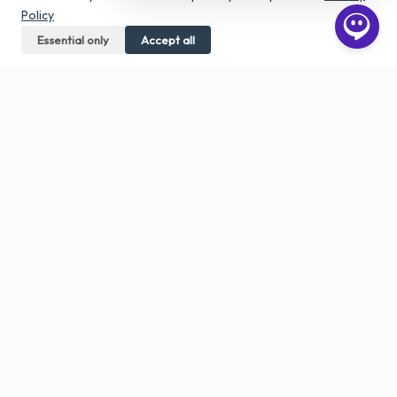
Policy
Essential only
Call us
Accept all
Get a quote
Aero Print
Tiskarna in grafično studio v srcu
Ljubljane. Digitalni tisk, DTF, embalaža,
veliki format — od 1 kosa.
01 23 555 66
info@5p.si
Bratovševa ploščad 34, Ljubljana
STORITVE
Tisk vizitk