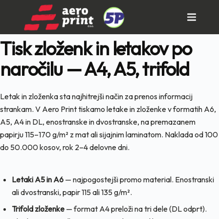
Skip
to
content
Tisk zloženk in letakov po
naročilu — A4, A5, trifold
Letak in zloženka sta najhitrejši način za prenos informacij
strankam. V Aero Print tiskamo letake in zloženke v formatih A6,
A5, A4 in DL, enostranske in dvostranske, na premazanem
papirju 115–170 g/m² z mat ali sijajnim laminatom. Naklada od 100
do 50.000 kosov, rok 2–4 delovne dni.
Letaki A5 in A6
— najpogostejši promo material. Enostranski
ali dvostranski, papir 115 ali 135 g/m².
Trifold zloženke
— format A4 preloži na tri dele (DL odprt).