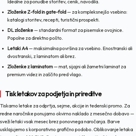
Idealne za ponudbe storitev, cenik, navodila.
Zloženke Z-fold in gate-fold
— za kompleksnejšo vsebino:
katalogi storitev, recepti, turistični prospekti.
DL zloženke
— standardni format za pisemske ovojnice.
Popolne za direktno pošto.
Letaki A4
— maksimalna površina za vsebino. Enostranski ali
dvostranski, z laminatom ali brez.
Zloženke z laminatom
— mat, sijajni ali žametni laminat za
premium videz in zaščito pred vlago.
Tisk letakov za podjetja in prireditve
Tiskamo letake za odprtja, sejme, akcije in tedenski promo. Za
redne naročnike ponujamo okvirno naklado z mesečno dobavo —
sveži letaki vsak mesec brez ponovnega naročanja. Barve
usklajujemo s korporativno grafično podobo. Oblikovanje letaka