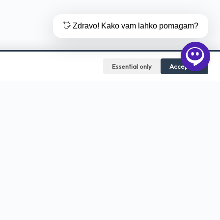
👋 Zdravo! Kako vam lahko pomagam?
Essential only
Accept all
HITRI DOSTOP
Zahtevaj ponudbo →
Blog & nasveti
EN — Print services
ravo
Za agencije
anja
Digitalni tisk
Rešitve za kozmetiko