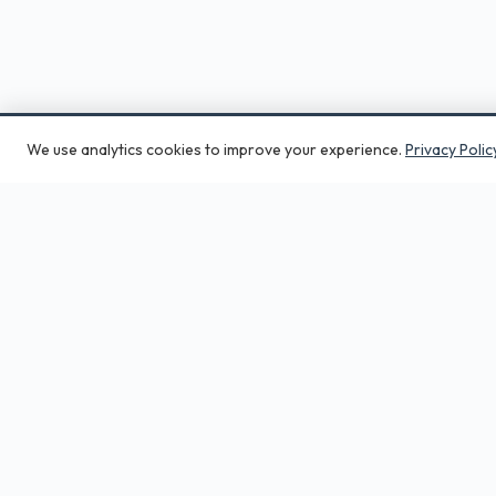
We use analytics cookies to improve your experience.
Privacy Polic
Aero Print
Tiskarna in grafično studio v srcu
Ljubljane. Digitalni tisk, DTF, embalaža,
veliki format — od 1 kosa.
01 23 555 66
info@5p.si
Bratovševa ploščad 34, Ljubljana