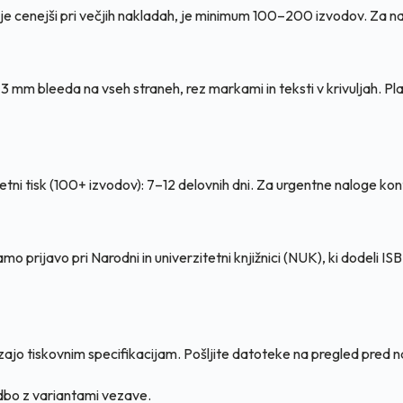
ki je cenejši pri večjih nakladah, je minimum 100–200 izvodov. Za nat
z 3 mm bleeda na vseh straneh, rez markami in teksti v krivuljah. 
setni tisk (100+ izvodov): 7–12 delovnih dni. Za urgentne naloge kon
prijavo pri Narodni in univerzitetni knjižnici (NUK), ki dodeli IS
ajo tiskovnim specifikacijam. Pošljite datoteke na pregled pred n
udbo z variantami vezave.