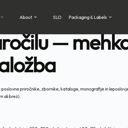
About
SLO
Packaging & Labels
aročilu — mehka
aložba
 poslovne priročnike, zbornike, kataloge, monografije in leposlovj
m ali brez).