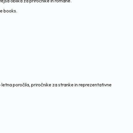
ejša oblika za priročnike in romane.
le books.
etna poročila, priročnike za stranke in reprezentativne