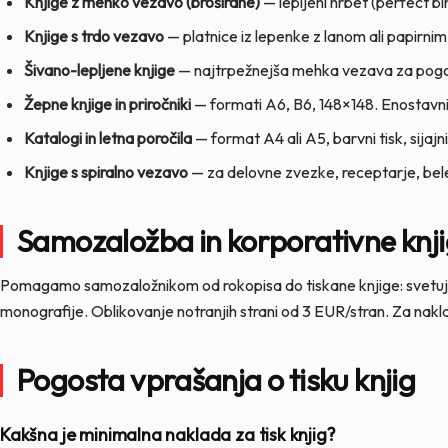
Knjige z mehko vezavo (broširane)
— lepljeni hrbet (perfect b
Knjige s trdo vezavo
— platnice iz lepenke z lanom ali papirni
Šivano-lepljene knjige
— najtrpežnejša mehka vezava za pogos
Žepne knjige in priročniki
— formati A6, B6, 148×148. Enostavni z
Katalogi in letna poročila
— format A4 ali A5, barvni tisk, sijajn
Knjige s spiralno vezavo
— za delovne zvezke, receptarje, bel
Samozaložba in korporativne knj
Pomagamo samozaložnikom od rokopisa do tiskane knjige: svetujemo
monografije. Oblikovanje notranjih strani od 3 EUR/stran. Za n
Pogosta vprašanja o tisku knjig
Kakšna je minimalna naklada za tisk knjig?