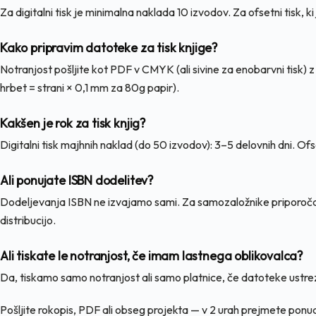
Za digitalni tisk je minimalna naklada 10 izvodov. Za ofsetni tisk, 
Kako pripravim datoteke za tisk knjige?
Notranjost pošljite kot PDF v CMYK (ali sivine za enobarvni tisk) 
hrbet = strani × 0,1 mm za 80g papir).
Kakšen je rok za tisk knjig?
Digitalni tisk majhnih naklad (do 50 izvodov): 3–5 delovnih dni. Of
Ali ponujate ISBN dodelitev?
Dodeljevanja ISBN ne izvajamo sami. Za samozaložnike priporočamo 
distribucijo.
Ali tiskate le notranjost, če imam lastnega oblikovalca?
Da, tiskamo samo notranjost ali samo platnice, če datoteke ustrez
Pošljite rokopis, PDF ali obseg projekta — v 2 urah prejmete pon