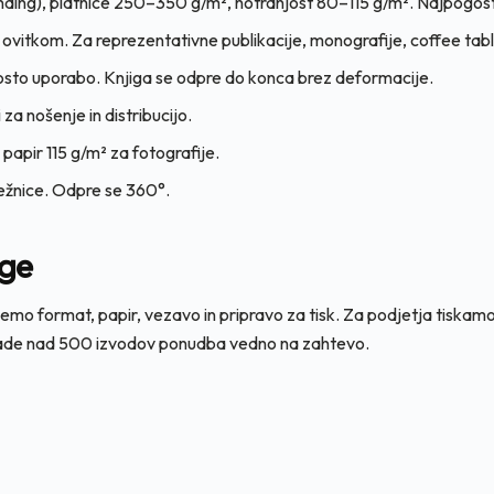
inding), platnice 250–350 g/m², notranjost 80–115 g/m². Najpogost
m ovitkom. Za reprezentativne publikacije, monografije, coffee tab
to uporabo. Knjiga se odpre do konca brez deformacije.
a nošenje in distribucijo.
i papir 115 g/m² za fotografije.
ežnice. Odpre se 360°.
ige
 format, papir, vezavo in pripravo za tisk. Za podjetja tiskamo l
aklade nad 500 izvodov ponudba vedno na zahtevo.