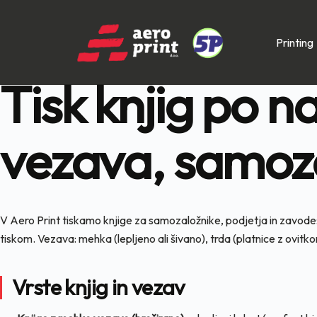
Skip
Printing
to
content
Tisk knjig po n
vezava, samoz
V Aero Print tiskamo knjige za samozaložnike, podjetja in zavode:
tiskom. Vezava: mehka (lepljeno ali šivano), trda (platnice z ovitko
Vrste knjig in vezav