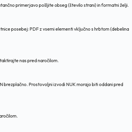
ančno primerjavo pošljite obseg (število strani) in formatni želji.
Platnice posebej: PDF z vsemi elementi vključno s hrbtom (debelina
taktirajte nas pred naročilom.
BN brezplačno. Prostovoljni izvodi NUK morajo biti oddani pred
aročilom.