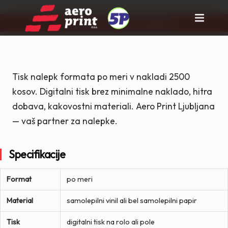
Pravi partner za tisk in rast posla!
Skip
to
content
Tisk nalepk formata po meri v nakladi 2500
kosov. Digitalni tisk brez minimalne naklado, hitra
dobava, kakovostni materiali. Aero Print Ljubljana
— vaš partner za nalepke.
Specifikacije
Format
po meri
Material
samolepilni vinil ali bel samolepilni papir
Tisk
digitalni tisk na rolo ali pole