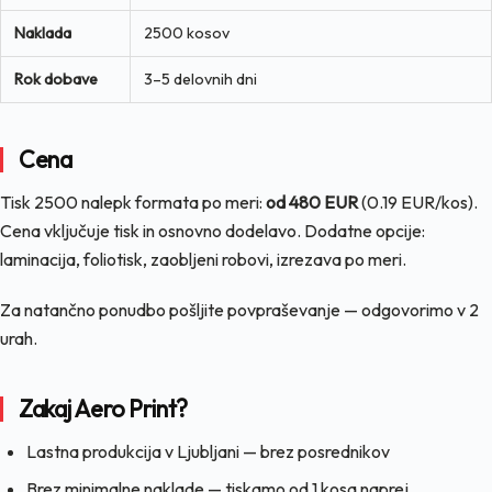
Naklada
2500 kosov
Rok dobave
3–5 delovnih dni
Cena
Tisk 2500 nalepk formata po meri:
od 480 EUR
(0.19 EUR/kos).
Cena vključuje tisk in osnovno dodelavo. Dodatne opcije:
laminacija, foliotisk, zaobljeni robovi, izrezava po meri.
Za natančno ponudbo pošljite povpraševanje — odgovorimo v 2
urah.
Zakaj Aero Print?
Lastna produkcija v Ljubljani — brez posrednikov
Brez minimalne naklade — tiskamo od 1 kosa naprej