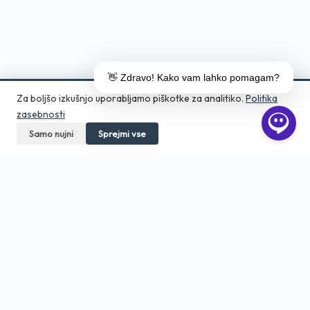
👋 Zdravo! Kako vam lahko pomagam?
Za boljšo izkušnjo uporabljamo piškotke za analitiko.
Politika
zasebnosti
Samo nujni
Pokličite
Sprejmi vse
Pošljite povpraševanje
Aero Print
Tiskarna in grafično studio v srcu
Ljubljane. Digitalni tisk, DTF, embalaža,
veliki format — od 1 kosa.