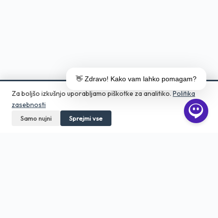
👋 Zdravo! Kako vam lahko pomagam?
Za boljšo izkušnjo uporabljamo piškotke za analitiko.
Politika
zasebnosti
Samo nujni
Pokličite
Sprejmi vse
Pošljite povpraševanje
Aero Print
Tiskarna in grafično studio v srcu
Ljubljane. Digitalni tisk, DTF, embalaža,