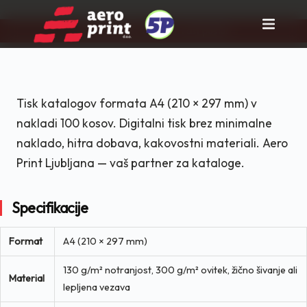
Pravi partner za tisk in rast posla!
Skip
to
content
Tisk katalogov formata A4 (210 × 297 mm) v
nakladi 100 kosov. Digitalni tisk brez minimalne
naklado, hitra dobava, kakovostni materiali. Aero
Print Ljubljana — vaš partner za kataloge.
Specifikacije
Format
A4 (210 × 297 mm)
130 g/m² notranjost, 300 g/m² ovitek, žično šivanje ali
Material
lepljena vezava