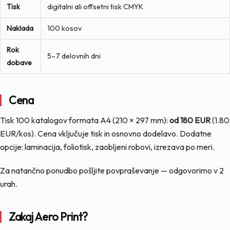
Tisk
digitalni ali offsetni tisk CMYK
Naklada
100 kosov
Rok
5–7 delovnih dni
dobave
Cena
Tisk 100 katalogov formata A4 (210 × 297 mm):
od 180 EUR
(1.80
EUR/kos). Cena vključuje tisk in osnovno dodelavo. Dodatne
opcije: laminacija, foliotisk, zaobljeni robovi, izrezava po meri.
Za natančno ponudbo pošljite povpraševanje — odgovorimo v 2
urah.
Zakaj Aero Print?