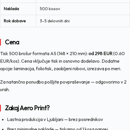
Naklada
500 kosov
Rok dobave
3–5 delovnih dni
Cena
Tisk 500 brošur formata A5 (148 × 210 mm):
od 298 EUR
(0.60
EUR/kos). Cena vključuje tisk in osnovno dodelavo. Dodatne
opcije: laminacija, foliotisk, zaobljeni robovi, izrezava po meri.
Za natančno ponudbo pošljite povpraševanje — odgovorimo v 2
urah.
Zakaj Aero Print?
Lastna produkcija v Ljubljani — brez posrednikov
Brez minimalne naklade — tiskamo od 1 kosa naprej