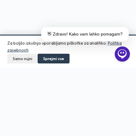
👋 Zdravo! Kako vam lahko pomagam?
Za boljšo izkušnjo uporabljamo piškotke za analitiko.
Politika
zasebnosti
Samo nujni
Pokličite
Sprejmi vse
Pošljite povpraševanje
Aero Print
Tiskarna in grafično studio v srcu
Ljubljane. Digitalni tisk, DTF, embalaža,
veliki format — od 1 kosa.