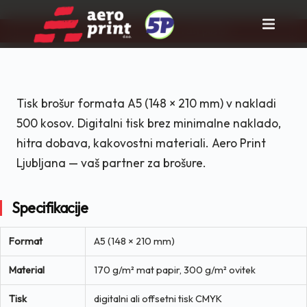
Pravi partner za tisk in rast posla!
Skip
to
content
Tisk brošur formata A5 (148 × 210 mm) v nakladi
500 kosov. Digitalni tisk brez minimalne naklado,
hitra dobava, kakovostni materiali. Aero Print
Ljubljana — vaš partner za brošure.
Specifikacije
Format
A5 (148 × 210 mm)
Material
170 g/m² mat papir, 300 g/m² ovitek
Tisk
digitalni ali offsetni tisk CMYK