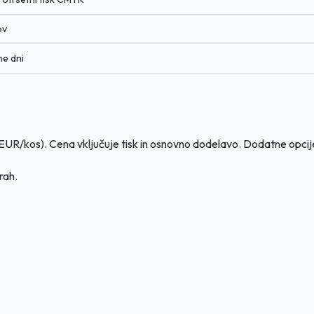
ov
ne dni
UR/kos). Cena vključuje tisk in osnovno dodelavo. Dodatne opcije: l
rah.