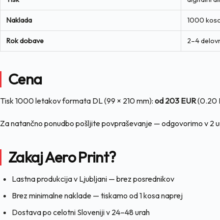
Naklada
1000 kos
Rok dobave
2–4 delov
Cena
Tisk 1000 letakov formata DL (99 × 210 mm):
od 203 EUR
(0.20 E
Za natančno ponudbo pošljite povpraševanje — odgovorimo v 2 u
Zakaj Aero Print?
Lastna produkcija v Ljubljani — brez posrednikov
Brez minimalne naklade — tiskamo od 1 kosa naprej
Dostava po celotni Sloveniji v 24–48 urah