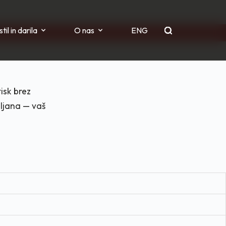
til in darila
O nas
ENG
isk brez
bljana — vaš