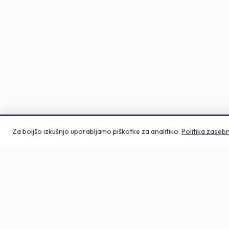
Za boljšo izkušnjo uporabljamo piškotke za analitiko.
Politika zaseb
Aero Print