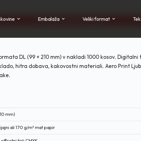
skovine
Embalaža
Veliki format
Teks
Pravi partner za tisk in rast posla!
ormata DL (99 × 210 mm) v nakladi 1000 kosov. Digitalni t
lado, hitra dobava, kakovostni materiali. Aero Print Lju
take.
210 mm)
ijajni ali 170 g/m² mat papir
li offsetni tisk CMYK