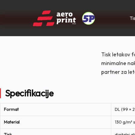
Ti
Skip
to
content
Tisk letakov f
minimalne nak
partner za le
Specifikacije
Format
DL (99 × 
Material
130 g/m² s
Tisk
digitalni a