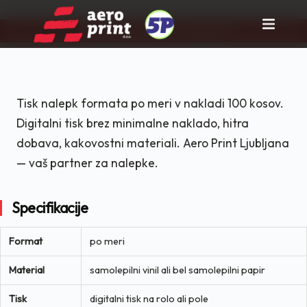
Pravi partner za tisk in rast posla!
Skip
to
content
Tisk nalepk formata po meri v nakladi 100 kosov.
Digitalni tisk brez minimalne naklado, hitra
dobava, kakovostni materiali. Aero Print Ljubljana
— vaš partner za nalepke.
Specifikacije
Format
po meri
Material
samolepilni vinil ali bel samolepilni papir
Tisk
digitalni tisk na rolo ali pole