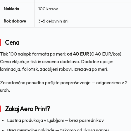
Naklada
100 kosov
Rok dobave
3–5 delovnih dni
Cena
Tisk 100 nalepk formata po meri:
od 40 EUR
(0.40 EUR/kos).
Cena vključuje tisk in osnovno dodelavo. Dodatne opcije:
laminacija, foliotisk, zaobljeni robovi, izrezava po meri.
Za natančno ponudbo pošljite povpraševanje — odgovorimo v 2
urah.
Zakaj Aero Print?
Lastna produkcija v Ljubljani — brez posrednikov
Brez minimalne naklade — tiskamo od 1 kosa naprej