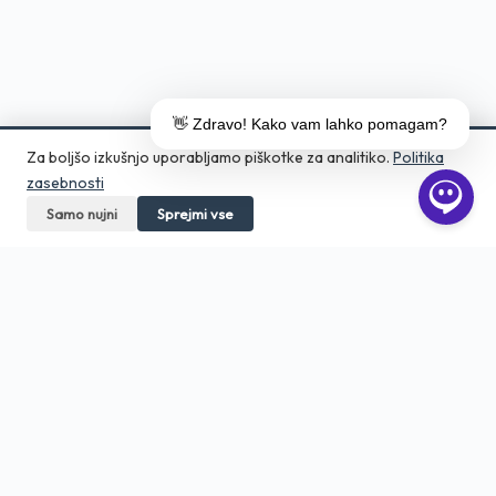
👋 Zdravo! Kako vam lahko pomagam?
Za boljšo izkušnjo uporabljamo piškotke za analitiko.
Politika
zasebnosti
Samo nujni
Pokličite
Sprejmi vse
Pošljite povpraševanje
Aero Print
Tiskarna in grafično studio v srcu
Ljubljane. Digitalni tisk, DTF, embalaža,
veliki format — od 1 kosa.