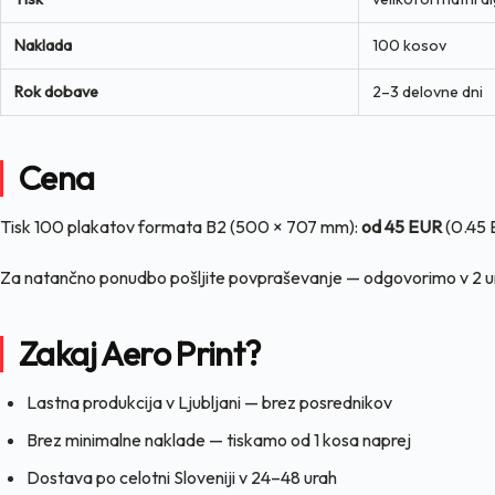
Naklada
100 kosov
Rok dobave
2–3 delovne dni
Cena
Tisk 100 plakatov formata B2 (500 × 707 mm):
od 45 EUR
(0.45 E
Za natančno ponudbo pošljite povpraševanje — odgovorimo v 2 u
Zakaj Aero Print?
Lastna produkcija v Ljubljani — brez posrednikov
Brez minimalne naklade — tiskamo od 1 kosa naprej
Dostava po celotni Sloveniji v 24–48 urah