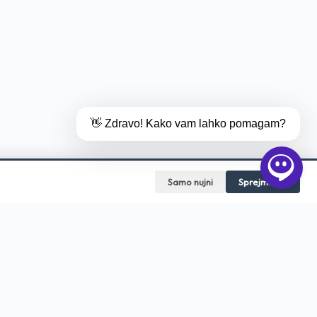
👋 Zdravo! Kako vam lahko pomagam?
Samo nujni
Sprejmi vse
HITRI DOSTOP