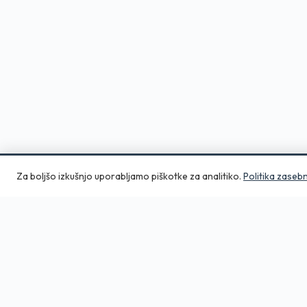
Za boljšo izkušnjo uporabljamo piškotke za analitiko.
Politika zaseb
Aero Print