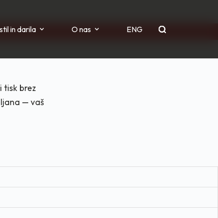
til in darila
O nas
ENG
 tisk brez
bljana — vaš