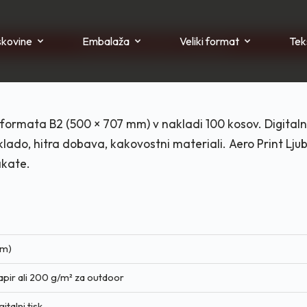
skovine
Embalaža
Veliki format
Teks
Pravi partner za tisk in rast posla!
formata B2 (500 × 707 mm) v nakladi 100 kosov. Digitalni
lado, hitra dobava, kakovostni materiali. Aero Print Lju
akate.
mm)
papir ali 200 g/m² za outdoor
italni tisk