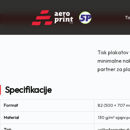
Ti
Skip
to
content
Tisk plakatov 
minimalne nak
partner za pl
Specifikacije
Format
B2 (500 × 707 
Material
130 g/m² sijajni 
Tisk
velikoformatni dig