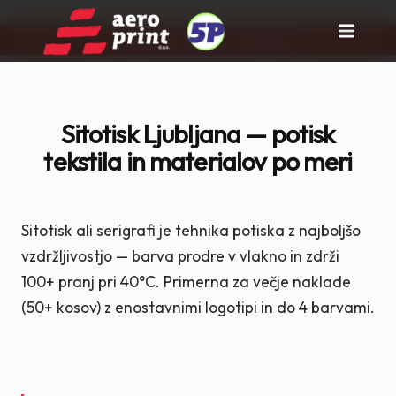
Pravi partner za tisk in rast posla!
Skip
to
content
Sitotisk Ljubljana — potisk
tekstila in materialov po meri
Sitotisk ali serigrafi je tehnika potiska z najboljšo
vzdržljivostjo — barva prodre v vlakno in zdrži
100+ pranj pri 40°C. Primerna za večje naklade
(50+ kosov) z enostavnimi logotipi in do 4 barvami.