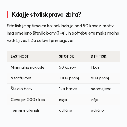
Kdaj je sitotisk prava izbira?
Sitotisk je optimalen ko: naklada je nad 50 kosov, motiv
ima omejeno število barv (1–4), in potrebujete maksimalno
vzdržljivost. Za celovit primerjavo:
LASTNOST
SITOTISK
DTF TISK
Minimalna naklada
50 kosov
1 kos
Vzdržljivost
100+ pranj
60+ pranj
Število barv
1–4 barve
neomejeno
Cena pri 200+ kos
nižja
višja
Temni materiali
odlično
odlično