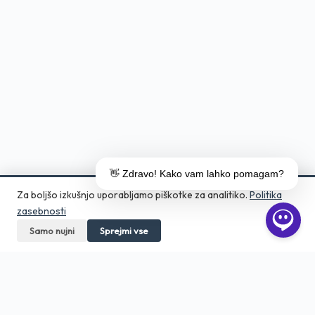
👋 Zdravo! Kako vam lahko pomagam?
Za boljšo izkušnjo uporabljamo piškotke za analitiko.
Politika
zasebnosti
Samo nujni
Pokličite
Sprejmi vse
Pošljite povpraševanje