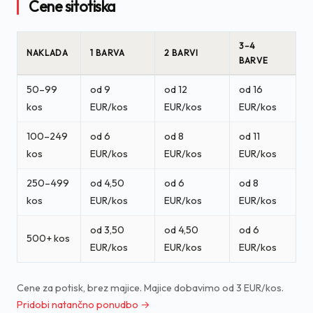
Cene sitotiska
3–4
NAKLADA
1 BARVA
2 BARVI
BARVE
50–99
od 9
od 12
od 16
kos
EUR/kos
EUR/kos
EUR/kos
100–249
od 6
od 8
od 11
kos
EUR/kos
EUR/kos
EUR/kos
250–499
od 4,50
od 6
od 8
kos
EUR/kos
EUR/kos
EUR/kos
od 3,50
od 4,50
od 6
500+ kos
EUR/kos
EUR/kos
EUR/kos
Cene za potisk, brez majice. Majice dobavimo od 3 EUR/kos.
Pridobi natančno ponudbo →