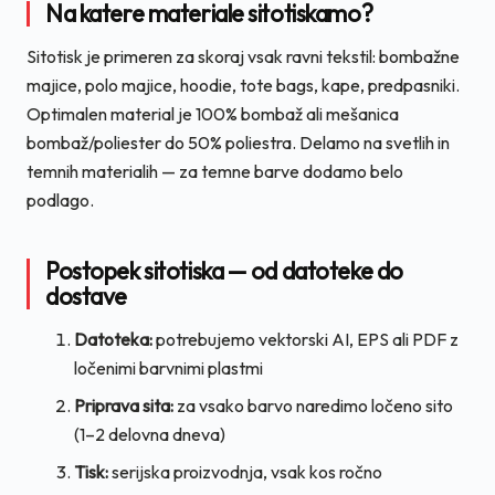
Na katere materiale sitotiskamo?
Sitotisk je primeren za skoraj vsak ravni tekstil: bombažne
majice, polo majice, hoodie, tote bags, kape, predpasniki.
Optimalen material je 100% bombaž ali mešanica
bombaž/poliester do 50% poliestra. Delamo na svetlih in
temnih materialih — za temne barve dodamo belo
podlago.
Postopek sitotiska — od datoteke do
dostave
Datoteka:
potrebujemo vektorski AI, EPS ali PDF z
ločenimi barvnimi plastmi
Priprava sita:
za vsako barvo naredimo ločeno sito
(1–2 delovna dneva)
Tisk:
serijska proizvodnja, vsak kos ročno