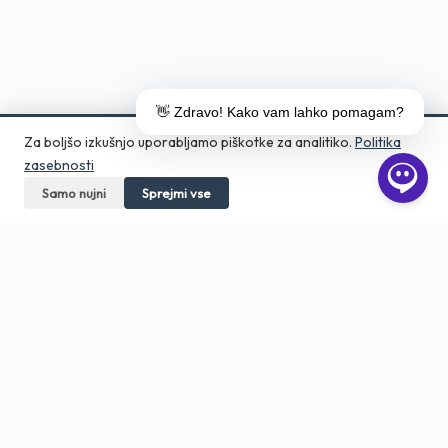
👋 Zdravo! Kako vam lahko pomagam?
Za boljšo izkušnjo uporabljamo piškotke za analitiko.
Politika
zasebnosti
Samo nujni
Pokličite
Sprejmi vse
Pošljite povpraševanje
Aero Print
Tiskarna in grafično studio v srcu
Ljubljane. Digitalni tisk, DTF, embalaža,
veliki format — od 1 kosa.