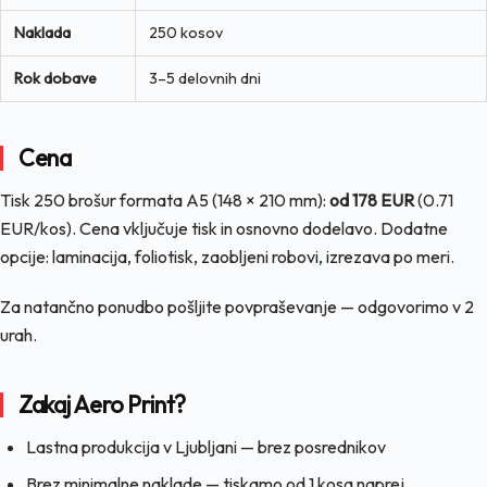
Naklada
250 kosov
Rok dobave
3–5 delovnih dni
Cena
Tisk 250 brošur formata A5 (148 × 210 mm):
od 178 EUR
(0.71
EUR/kos). Cena vključuje tisk in osnovno dodelavo. Dodatne
opcije: laminacija, foliotisk, zaobljeni robovi, izrezava po meri.
Za natančno ponudbo pošljite povpraševanje — odgovorimo v 2
urah.
Zakaj Aero Print?
Lastna produkcija v Ljubljani — brez posrednikov
Brez minimalne naklade — tiskamo od 1 kosa naprej