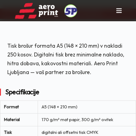
Pravi partner za tisk in rast posla!
Skip
to
content
Tisk brošur formata A5 (148 × 210 mm) v nakladi
250 kosov. Digitalni tisk brez minimalne naklado,
hitra dobava, kakovostni materiali. Aero Print
Ljubljana — vaš partner za brošure.
Specifikacije
Format
A5 (148 × 210 mm)
Material
170 g/m² mat papir, 300 g/m² ovitek
Tisk
digitalni ali offsetni tisk CMYK