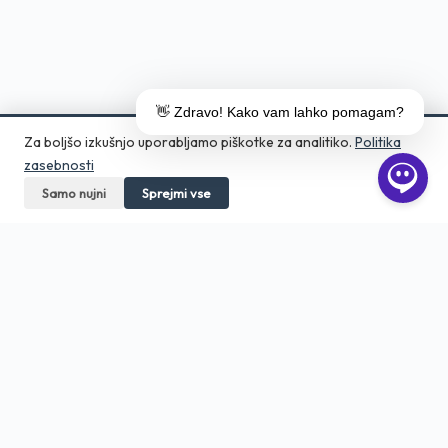
👋 Zdravo! Kako vam lahko pomagam?
Za boljšo izkušnjo uporabljamo piškotke za analitiko.
Politika
zasebnosti
Samo nujni
Pokličite
Sprejmi vse
Pošljite povpraševanje
Aero Print
Tiskarna in grafično studio v srcu
Ljubljane. Digitalni tisk, DTF, embalaža,
veliki format — od 1 kosa.