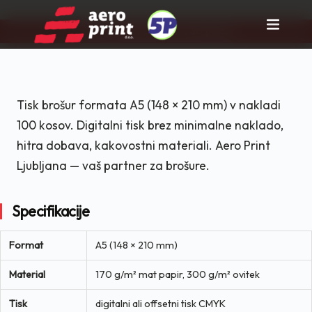
Pravi partner za tisk in rast posla!
Skip
to
content
Tisk brošur formata A5 (148 × 210 mm) v nakladi
100 kosov. Digitalni tisk brez minimalne naklado,
hitra dobava, kakovostni materiali. Aero Print
Ljubljana — vaš partner za brošure.
Specifikacije
Format
A5 (148 × 210 mm)
Material
170 g/m² mat papir, 300 g/m² ovitek
Tisk
digitalni ali offsetni tisk CMYK