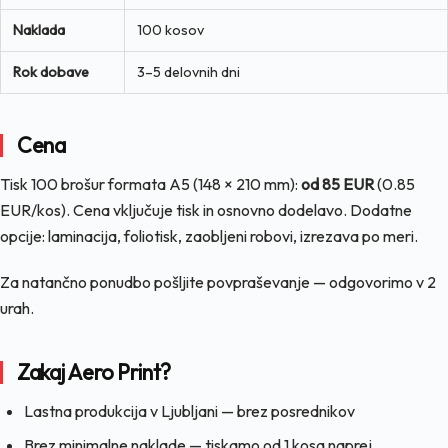
Naklada
100 kosov
Rok dobave
3–5 delovnih dni
Cena
Tisk 100 brošur formata A5 (148 × 210 mm):
od 85 EUR
(0.85
EUR/kos). Cena vključuje tisk in osnovno dodelavo. Dodatne
opcije: laminacija, foliotisk, zaobljeni robovi, izrezava po meri.
Za natančno ponudbo pošljite povpraševanje — odgovorimo v 2
urah.
Zakaj Aero Print?
Lastna produkcija v Ljubljani — brez posrednikov
Brez minimalne naklade — tiskamo od 1 kosa naprej