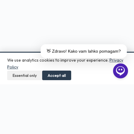
👋 Zdravo! Kako vam lahko pomagam?
We use analytics cookies to improve your experience.
Privacy
Policy
Essential only
Call us
Accept all
Get a quote
Aero Print
Tiskarna in grafično studio v srcu
Ljubljane. Digitalni tisk, DTF, embalaža,
veliki format — od 1 kosa.