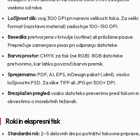
vsebino od roba.
Ločljivost slik:
vsaj 300 DPI pri naravni velikosti tiska. Za veliki
format (razstavni material) zadostuje 100–150 DPI.
Besedila:
pretvorjena v krivulje (outline) ali priložene pisave.
Preprečuje zamenjavo pisav pri odpiranju datoteke.
Barvni prostor:
CMYK za tisk (ne RGB). RGB datoteke
pretvorimo, kar lahko povzroči barvni premik.
Sprejemamo:
PDF, AI, EPS, InDesign paket (.idml), visoko
ločljivostni PSD. Za slike TIFF ali JPG pri 300+ DPI.
Brezplačen pregled:
vsako datoteko preverimo pred tiskom in
obvestimo o morebitnih težavah.
Roki in ekspresni tisk
Standardni rok:
2–5 delovnih dni po potrditvi tiskovne priprave,