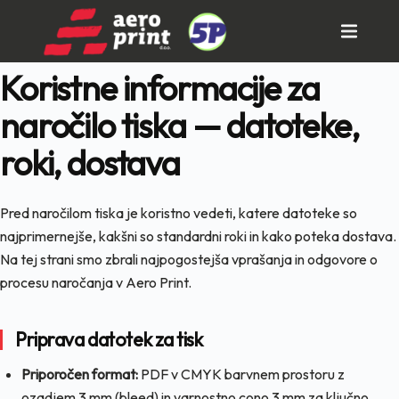
Skip
to
content
Koristne informacije za
naročilo tiska — datoteke,
roki, dostava
Pred naročilom tiska je koristno vedeti, katere datoteke so
najprimernejše, kakšni so standardni roki in kako poteka dostava.
Na tej strani smo zbrali najpogostejša vprašanja in odgovore o
procesu naročanja v Aero Print.
Priprava datotek za tisk
Priporočen format:
PDF v CMYK barvnem prostoru z
ozadjem 3 mm (bleed) in varnostno cono 3 mm za ključno