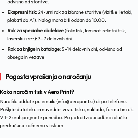
odvisno od storitve.
Ekspresni tisk:
24-urni rok za izbrane storitve (vizitke, letaki,
plakati do A1). Nalog mora biti oddan do 10:00.
Rok za specialne obdelave
(foliotisk, laminat, reliefni tisk,
laserski izrez): 3–7 delovnih dni.
Rok za knjige in kataloge:
5–14 delovnih dni, odvisno od
obsega in vezave.
Pogosta vprašanja o naročanju
Kako naročim tisk v Aero Print?
Naročilo oddate po emailu (info@aeroprint.si) ali po telefonu.
Pošljite datoteko in navedite: vrsto tiska, naklado, format in rok.
V 1–2 urah prejmete ponudbo. Po potrditvi ponudbe in plačilu
predračuna začnemo s tiskom.