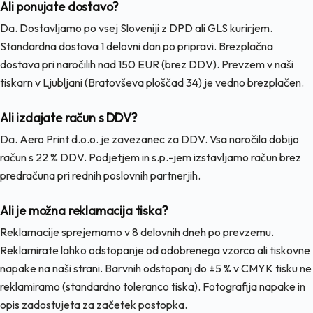
Ali ponujate dostavo?
Da. Dostavljamo po vsej Sloveniji z DPD ali GLS kurirjem.
Standardna dostava 1 delovni dan po pripravi. Brezplačna
dostava pri naročilih nad 150 EUR (brez DDV). Prevzem v naši
tiskarn v Ljubljani (Bratovševa ploščad 34) je vedno brezplačen.
Ali izdajate račun s DDV?
Da. Aero Print d.o.o. je zavezanec za DDV. Vsa naročila dobijo
račun s 22 % DDV. Podjetjem in s.p.-jem izstavljamo račun brez
predračuna pri rednih poslovnih partnerjih.
Ali je možna reklamacija tiska?
Reklamacije sprejemamo v 8 delovnih dneh po prevzemu.
Reklamirate lahko odstopanje od odobrenega vzorca ali tiskovne
napake na naši strani. Barvnih odstopanj do ±5 % v CMYK tisku ne
reklamiramo (standardno toleranco tiska). Fotografija napake in
opis zadostujeta za začetek postopka.