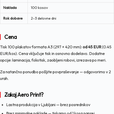
Naklada
100 kosov
Rok dobave
2–3 delovne dni
Cena
Tisk 100 plakatov formata A3 (297 × 420 mm):
od 45 EUR
(0.45
EUR/kos). Cena vključuje tisk in osnovno dodelavo. Dodatne
opcije: laminacija, foliotisk, zaobljeni robovi, izrezava po meri.
Za natančno ponudbo pošljite povpraševanje — odgovorimo v 2
urah.
Zakaj Aero Print?
Lastna produkcija v Ljubljani — brez posrednikov
Brez minimalne naklade — tiskamo od 1 kosa naprej