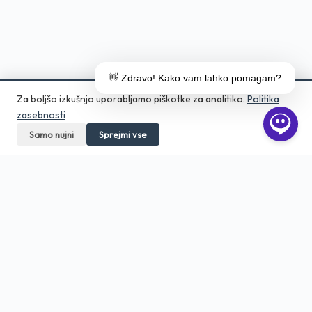
👋 Zdravo! Kako vam lahko pomagam?
Za boljšo izkušnjo uporabljamo piškotke za analitiko.
Politika
zasebnosti
Samo nujni
Pokličite
Sprejmi vse
Pošljite povpraševanje
Aero Print
Tiskarna in grafično studio v srcu
Ljubljane. Digitalni tisk, DTF, embalaža,
veliki format — od 1 kosa.