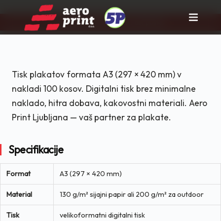
Pravi partner za tisk in rast posla!
Skip
to
content
Tisk plakatov formata A3 (297 × 420 mm) v
nakladi 100 kosov. Digitalni tisk brez minimalne
naklado, hitra dobava, kakovostni materiali. Aero
Print Ljubljana — vaš partner za plakate.
Specifikacije
Format
A3 (297 × 420 mm)
Material
130 g/m² sijajni papir ali 200 g/m² za outdoor
Tisk
velikoformatni digitalni tisk